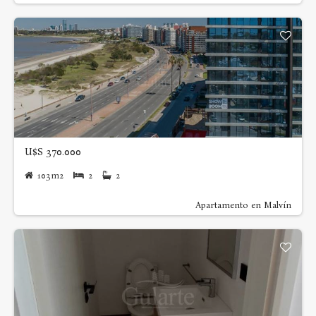
U$S 370.000
103m2
2
2
Apartamento en Malvín