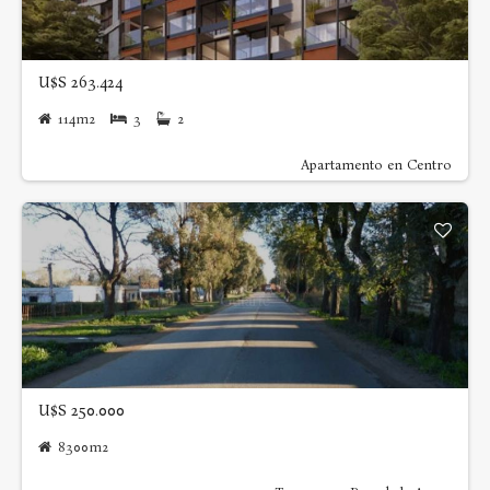
U$S 263.424
114m2
3
2
Apartamento en Centro
U$S 250.000
8300m2