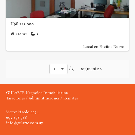
U$S 215.000
120m2
1
Local en Pocitos Nuevo
1
/ 3
siguiente >
GULARTE Negocios Inmobiliarios
Tasaciones / Administraciones / Remates
Víctor Haedo 2071.
092 878 788
info@gularte.com.uy