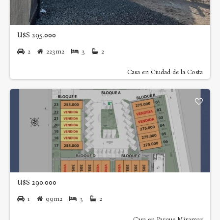
U$S 295.000
2
223m2
3
2
Casa en Ciudad de la Costa
U$S 290.000
1
99m2
3
2
Casa en Parque Miramar