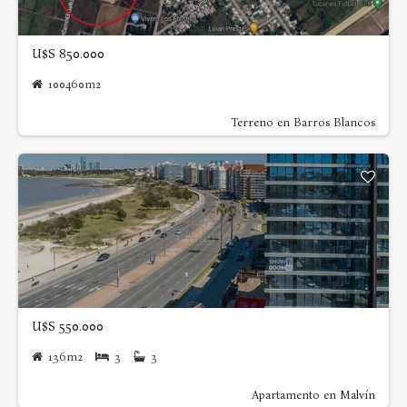
U$S 850.000
100460m2
Terreno en Barros Blancos
U$S 550.000
136m2
3
3
Apartamento en Malvín