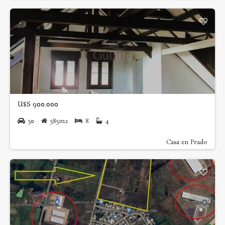
U$S 900.000
50
585m2
8
4
Casa en Prado