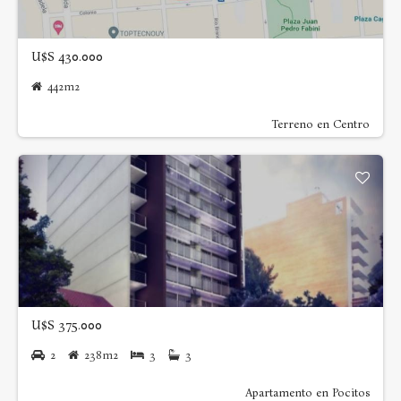
U$S 430.000
442m2
Terreno en Centro
U$S 375.000
2
238m2
3
3
Apartamento en Pocitos