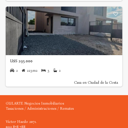
U$S 295.000
2
223m2
3
2
Casa en Ciudad de la Costa
GULARTE Negocios Inmobiliarios
Tasaciones / Administraciones / Remates
Víctor Haedo 2071.
092 878 788