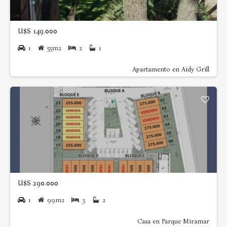
U$S 149.000
1
55m2
2
1
Apartamento en Aidy Grill
U$S 290.000
1
99m2
3
2
Casa en Parque Miramar