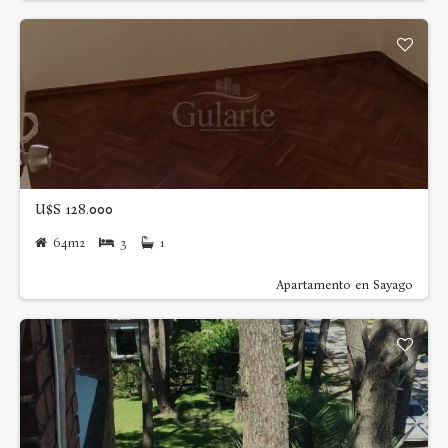
U$S 128.000
64m2
3
1
Apartamento en Sayago